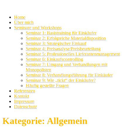
Home
Über mich
Seminare und Workshops
Seminar 1: Basistraining für Einkäufer
Seminar 2: Erfolgreiche Materialdisposition
Seminar 3: Strategischer Einkauf
Seminar 4: Preisanalyse/Preisbeurteilung
Seminar 5: Professionelles Lieferantenmanagement
Seminar 6: Einkaufscontrolling
Seminar 7: Umgang und Verhandlungen mit
Monopolisten
Seminar 8: Verhandlungsführung für Einkäufer
Seminar 9: Wie „tickt“ der Einkäufer?
Häufig gestellte Fragen
Referenzen
Kontakt
Impressum
Datenschutz
Kategorie:
Allgemein