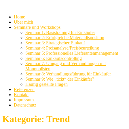
Home
Über mich
Seminare und Workshops
Seminar 1: Basistraining für Einkäufer
Seminar 2: Erfolgreiche Materialdisposition
Seminar 3: Strategischer Einkauf
Seminar 4: Preisanalyse/Preisbeurteilung
Seminar 5: Professionelles Lieferantenmanagement
Seminar 6: Einkaufscontrolling
Seminar 7: Umgang und Verhandlungen mit
Monopolisten
Seminar 8: Verhandlungsführung für Einkäufer
Seminar 9: Wie „tickt“ der Einkäufer?
Häufig gestellte Fragen
Referenzen
Kontakt
Impressum
Datenschutz
Kategorie:
Trend