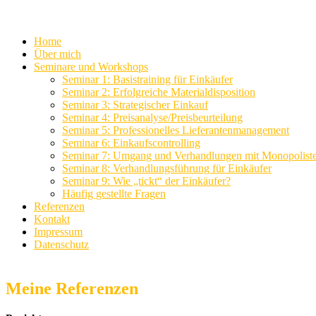
Home
Über mich
Seminare und Workshops
Seminar 1: Basistraining für Einkäufer
Seminar 2: Erfolgreiche Materialdisposition
Seminar 3: Strategischer Einkauf
Seminar 4: Preisanalyse/Preisbeurteilung
Seminar 5: Professionelles Lieferantenmanagement
Seminar 6: Einkaufscontrolling
Seminar 7: Umgang und Verhandlungen mit Monopolist
Seminar 8: Verhandlungsführung für Einkäufer
Seminar 9: Wie „tickt“ der Einkäufer?
Häufig gestellte Fragen
Referenzen
Kontakt
Impressum
Datenschutz
Meine Referenzen