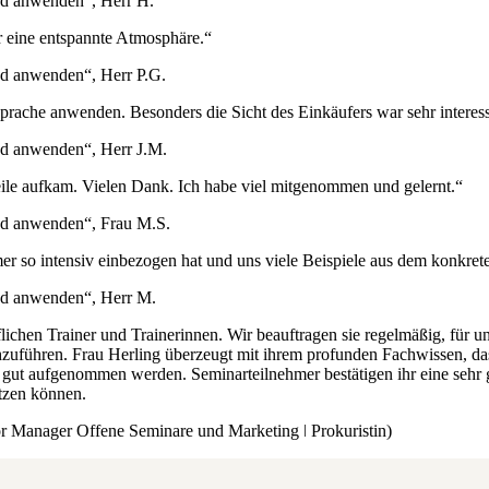
nd anwenden“, Herr H.
r eine entspannte Atmosphäre.“
d anwenden“, Herr P.G.
prache anwenden. Besonders die Sicht des Einkäufers war sehr interess
d anwenden“, Herr J.M.
eile aufkam. Vielen Dank. Ich habe viel mitgenommen und gelernt.“
nd anwenden“, Frau M.S.
mer so intensiv einbezogen hat und uns viele Beispiele aus dem konkret
nd anwenden“, Herr M.
uflichen Trainer und Trainerinnen. Wir beauftragen sie regelmäßig, fü
führen. Frau Herling überzeugt mit ihrem profunden Fachwissen, das 
“ gut aufgenommen werden. Seminarteilnehmer bestätigen ihr eine sehr 
tzen können.
r Manager Offene Seminare und Marketing ǀ Prokuristin)