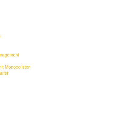
n
management
it Monopolisten
äufer