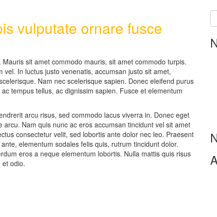
pis vulputate ornare fusce
N
it. Mauris sit amet commodo mauris, sit amet commodo turpis.
m vel. In luctus justo venenatis, accumsan justo sit amet,
r scelerisque. Nam nec scelerisque sapien. Donec eleifend purus
ec ac tempus tellus, ac dignissim sapien. Fusce et elementum
hendrerit arcu risus, sed commodo lacus viverra in. Donec eget
tique arcu. Nam quis nunc ac eros accumsan tincidunt vel sit amet
N
ectus consectetur velit, sed lobortis ante dolor nec leo. Praesent
te, elementum sodales felis quis, rutrum tincidunt dolor.
erdum eros a neque elementum lobortis. Nulla mattis quis risus
A
 et odio.