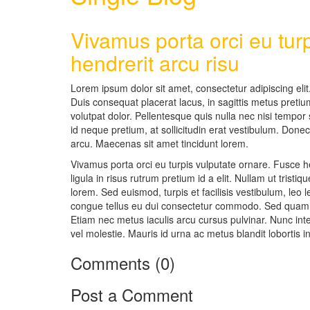
Vivamus porta orci eu tur
hendrerit arcu risu
Lorem ipsum dolor sit amet, consectetur adipiscing el
Duis consequat placerat lacus, in sagittis metus pretiu
volutpat dolor. Pellentesque quis nulla nec nisi tempo
id neque pretium, at sollicitudin erat vestibulum. Don
arcu. Maecenas sit amet tincidunt lorem.
Vivamus porta orci eu turpis vulputate ornare. Fusce 
ligula in risus rutrum pretium id a elit. Nullam ut tris
lorem. Sed euismod, turpis et facilisis vestibulum, leo l
congue tellus eu dui consectetur commodo. Sed quam an
Etiam nec metus iaculis arcu cursus pulvinar. Nunc int
vel molestie. Mauris id urna ac metus blandit lobortis in
Comments
(0)
Post a Comment