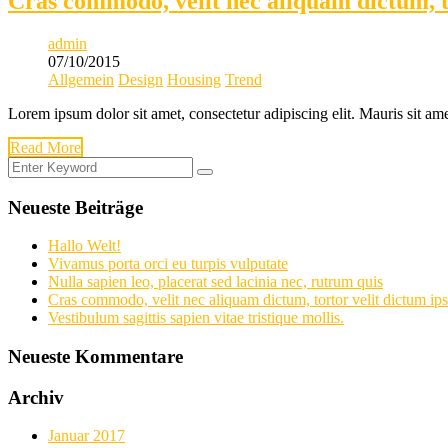
Cras commodo, velit nec aliquam dictum, t
admin
07/10/2015
Allgemein
Design
Housing
Trend
Lorem ipsum dolor sit amet, consectetur adipiscing elit. Mauris sit am
Read More
Neueste Beiträge
Hallo Welt!
Vivamus porta orci eu turpis vulputate
Nulla sapien leo, placerat sed lacinia nec, rutrum quis
Cras commodo, velit nec aliquam dictum, tortor velit dictum ip
Vestibulum sagittis sapien vitae tristique mollis.
Neueste Kommentare
Archiv
Januar 2017