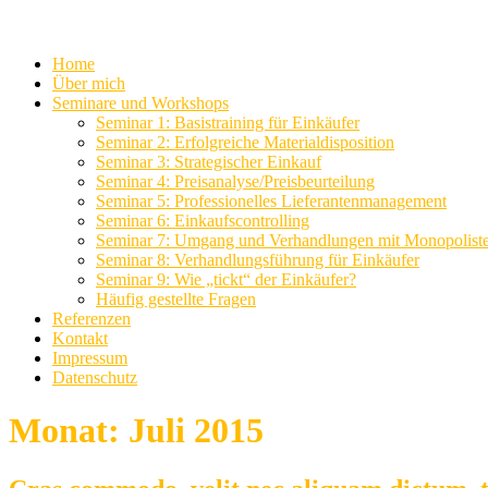
Home
Über mich
Seminare und Workshops
Seminar 1: Basistraining für Einkäufer
Seminar 2: Erfolgreiche Materialdisposition
Seminar 3: Strategischer Einkauf
Seminar 4: Preisanalyse/Preisbeurteilung
Seminar 5: Professionelles Lieferantenmanagement
Seminar 6: Einkaufscontrolling
Seminar 7: Umgang und Verhandlungen mit Monopolist
Seminar 8: Verhandlungsführung für Einkäufer
Seminar 9: Wie „tickt“ der Einkäufer?
Häufig gestellte Fragen
Referenzen
Kontakt
Impressum
Datenschutz
Monat:
Juli 2015