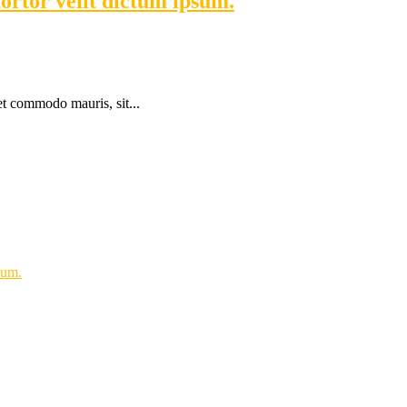
ortor velit dictum ipsum.
et commodo mauris, sit...
sum.