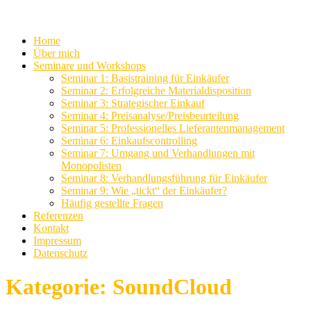
Home
Über mich
Seminare und Workshops
Seminar 1: Basistraining für Einkäufer
Seminar 2: Erfolgreiche Materialdisposition
Seminar 3: Strategischer Einkauf
Seminar 4: Preisanalyse/Preisbeurteilung
Seminar 5: Professionelles Lieferantenmanagement
Seminar 6: Einkaufscontrolling
Seminar 7: Umgang und Verhandlungen mit
Monopolisten
Seminar 8: Verhandlungsführung für Einkäufer
Seminar 9: Wie „tickt“ der Einkäufer?
Häufig gestellte Fragen
Referenzen
Kontakt
Impressum
Datenschutz
Kategorie:
SoundCloud