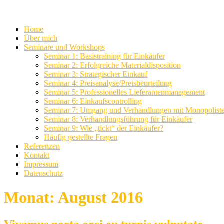
Home
Über mich
Seminare und Workshops
Seminar 1: Basistraining für Einkäufer
Seminar 2: Erfolgreiche Materialdisposition
Seminar 3: Strategischer Einkauf
Seminar 4: Preisanalyse/Preisbeurteilung
Seminar 5: Professionelles Lieferantenmanagement
Seminar 6: Einkaufscontrolling
Seminar 7: Umgang und Verhandlungen mit Monopolist
Seminar 8: Verhandlungsführung für Einkäufer
Seminar 9: Wie „tickt“ der Einkäufer?
Häufig gestellte Fragen
Referenzen
Kontakt
Impressum
Datenschutz
Monat:
August 2016