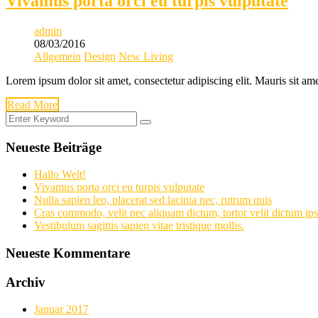
Vivamus porta orci eu turpis vulputate
admin
08/03/2016
Allgemein
Design
New Living
Lorem ipsum dolor sit amet, consectetur adipiscing elit. Mauris sit am
Read More
Neueste Beiträge
Hallo Welt!
Vivamus porta orci eu turpis vulputate
Nulla sapien leo, placerat sed lacinia nec, rutrum quis
Cras commodo, velit nec aliquam dictum, tortor velit dictum ip
Vestibulum sagittis sapien vitae tristique mollis.
Neueste Kommentare
Archiv
Januar 2017