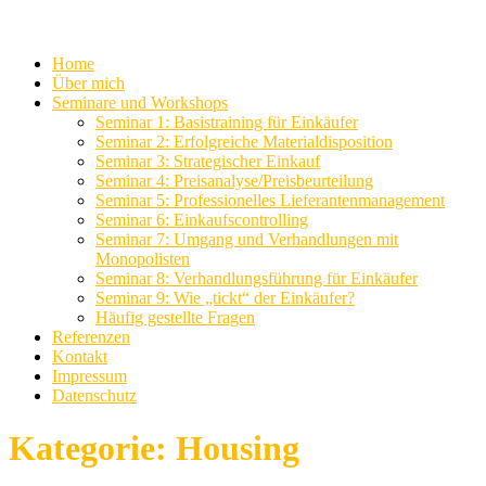
Home
Über mich
Seminare und Workshops
Seminar 1: Basistraining für Einkäufer
Seminar 2: Erfolgreiche Materialdisposition
Seminar 3: Strategischer Einkauf
Seminar 4: Preisanalyse/Preisbeurteilung
Seminar 5: Professionelles Lieferantenmanagement
Seminar 6: Einkaufscontrolling
Seminar 7: Umgang und Verhandlungen mit
Monopolisten
Seminar 8: Verhandlungsführung für Einkäufer
Seminar 9: Wie „tickt“ der Einkäufer?
Häufig gestellte Fragen
Referenzen
Kontakt
Impressum
Datenschutz
Kategorie:
Housing