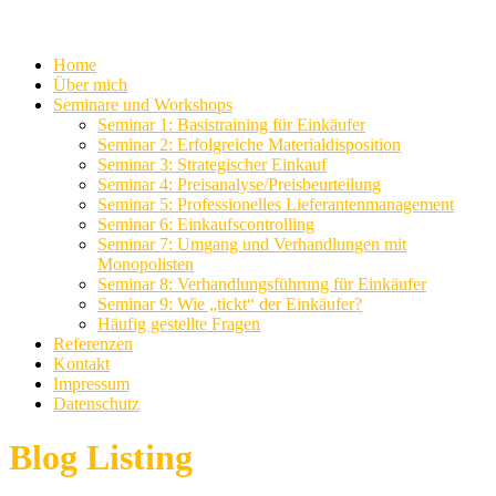
Home
Über mich
Seminare und Workshops
Seminar 1: Basistraining für Einkäufer
Seminar 2: Erfolgreiche Materialdisposition
Seminar 3: Strategischer Einkauf
Seminar 4: Preisanalyse/Preisbeurteilung
Seminar 5: Professionelles Lieferantenmanagement
Seminar 6: Einkaufscontrolling
Seminar 7: Umgang und Verhandlungen mit
Monopolisten
Seminar 8: Verhandlungsführung für Einkäufer
Seminar 9: Wie „tickt“ der Einkäufer?
Häufig gestellte Fragen
Referenzen
Kontakt
Impressum
Datenschutz
Blog Listing