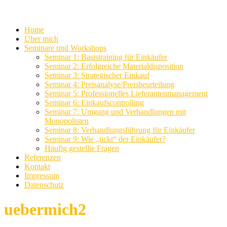
Home
Über mich
Seminare und Workshops
Seminar 1: Basistraining für Einkäufer
Seminar 2: Erfolgreiche Materialdisposition
Seminar 3: Strategischer Einkauf
Seminar 4: Preisanalyse/Preisbeurteilung
Seminar 5: Professionelles Lieferantenmanagement
Seminar 6: Einkaufscontrolling
Seminar 7: Umgang und Verhandlungen mit
Monopolisten
Seminar 8: Verhandlungsführung für Einkäufer
Seminar 9: Wie „tickt“ der Einkäufer?
Häufig gestellte Fragen
Referenzen
Kontakt
Impressum
Datenschutz
uebermich2