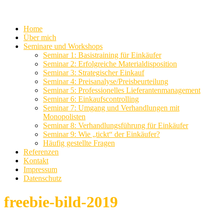
Home
Über mich
Seminare und Workshops
Seminar 1: Basistraining für Einkäufer
Seminar 2: Erfolgreiche Materialdisposition
Seminar 3: Strategischer Einkauf
Seminar 4: Preisanalyse/Preisbeurteilung
Seminar 5: Professionelles Lieferantenmanagement
Seminar 6: Einkaufscontrolling
Seminar 7: Umgang und Verhandlungen mit
Monopolisten
Seminar 8: Verhandlungsführung für Einkäufer
Seminar 9: Wie „tickt“ der Einkäufer?
Häufig gestellte Fragen
Referenzen
Kontakt
Impressum
Datenschutz
freebie-bild-2019